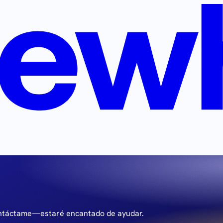
ontáctame—estaré encantado de ayudar.