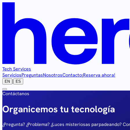
Tech Services
Servicios
Preguntas
Nosotros
Contacto
¡Reserva ahora!
|
EN
ES
Contáctanos
Organicemos tu tecnología
¿Pregunta? ¿Problema? ¿Luces misteriosas parpadeando? C