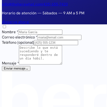
info@theherewhat.com
(425) 655-7420
Horario de atención
—
Sábados — 9 AM a 5 PM
¡Reserva ahora!
Nombre
*
Correo electrónico
*
Teléfono (opcional)
Mensaje
*
Enviar mensaje
→